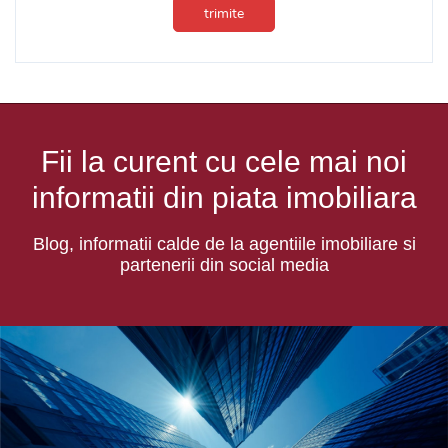
trimite
Fii la curent cu cele mai noi
informatii din piata imobiliara
Blog, informatii calde de la agentiile imobiliare si
partenerii din social media