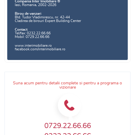
Compania Inter Imobiliare ®
Iasi, Romania, 2002-2026
Birou de vanzari
Bld. Tudor Vladimirescu, nr. 42-44
Cladirea de birouri Expert Building Center
Contact
Tel/fax: 0232.22.66.66
Mobil: 0729.22.66.66
www.interimobiliare.ro
facebook.com/interimobiliare.ro
Suna acum pentru detalii complete si pentru a programa o
vizionare
0729.22.66.66