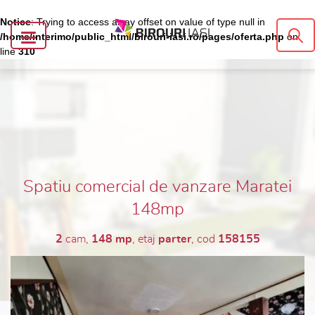
Notice
: Trying to access array offset on value of type null in
/home/interimo/public_html/birouri-iasi.ro/pages/oferta.php
on
line
310
Spatiu comercial de vanzare Maratei
148mp
2
cam,
148 mp
, etaj
parter
, cod
158155