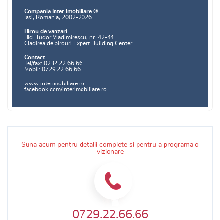
Compania Inter Imobiliare ®
Iasi, Romania, 2002-2026
Birou de vanzari
Bld. Tudor Vladimirescu, nr. 42-44
Cladirea de birouri Expert Building Center
Contact
Tel/fax: 0232.22.66.66
Mobil: 0729.22.66.66
www.interimobiliare.ro
facebook.com/interimobiliare.ro
Suna acum pentru detalii complete si pentru a programa o
vizionare
0729.22.66.66