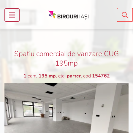
Spatiu comercial de vanzare CUG
195mp
1
cam,
195 mp
, etaj
parter
, cod
154762