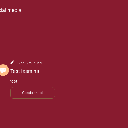
cial media
Blog Birouri-Iasi
Test Iasmina
test
Citeste articol