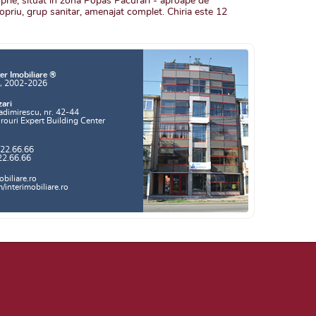
roprie, situat in zona Popas Pacurari - aproape de
priu, grup sanitar, amenajat complet. Chiria este 12
er Imobiliare ®
a, 2002-2026
zari
adimirescu, nr. 42-44
irouri Expert Building Center
.22.66.66
22.66.66
biliare.ro
interimobiliare.ro