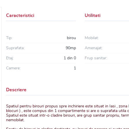
Caracteristici
Utilitati
Tip:
birou
Mobilat:
Suprafata:
90mp
Amenajat:
Etaj:
1 din 0
Frup sanitar:
Camere:
1
Descriere
Spatiul pentru birouri propus spre inchiriere este situat in Iasi , zona
blocuri ) , este compus din 1 compartimente si are o suprafata utila
Spatiul este situat intr-o cladire birouri, are grup sanitar propriu, te
nemobilat.