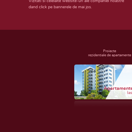
Vizitati si celelalte website-uri ale companiei noastre
dand click pe bannerele de mai jos.
Proiecte
rezidentiale de apartamente
Apartament
Ias