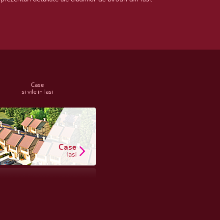
Case
si vile in Iasi
Case
Iasi