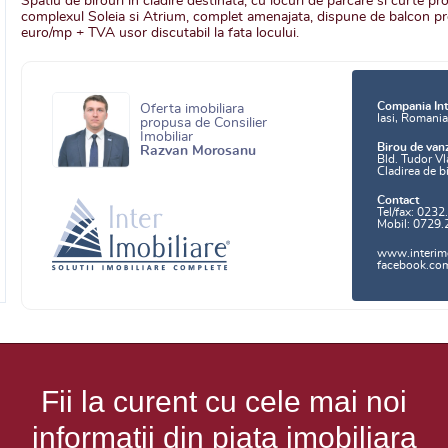
Spatiu de birouri in cladire destinata, cu locuri de parcare si curte p
complexul Soleia si Atrium, complet amenajata, dispune de balcon pro
euro/mp + TVA usor discutabil la fata locului.
Compania Int
Oferta imobiliara
Iasi, Romani
propusa de Consilier
Imobiliar
Birou de van
Razvan Morosanu
Bld. Tudor Vl
Cladirea de b
Contact
Tel/fax: 0232
Mobil: 0729.
www.interimo
facebook.com/
Fii la curent cu cele mai noi
informatii din piata imobiliara