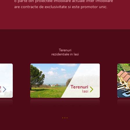
o parte din proiectele imobiliare actuale Inter Imobiliare
are contracte de exclusivitate si este promotor unic.
Terenuri
rezidentiale in Iasi
e
Terenuri
i
Iasi