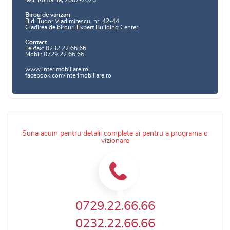
Iasi, Romania, 2002-2026
Birou de vanzari
Bld. Tudor Vladimirescu, nr. 42-44
Cladirea de birouri Expert Building Center
Contact
Tel/fax: 0232.22.66.66
Mobil: 0729.22.66.66
www.interimobiliare.ro
facebook.com/interimobiliare.ro
Suna acum pentru detalii complete si pentru a programa o
vizionare
0729.22.66.66
0232.22.66.66