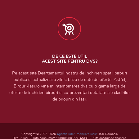
DE CE ESTE UTIL
ACEST SITE PENTRU DVS?
Pe acest site Deartamentul nostru de Inchirieri spatii birouri
publica si actualizeaza zilnic baza de date de oferte. Astfel,
Birouri-Iasi.ro vine in intampinarea dvs cu o gama larga de
oferte de inchirieri birouri si cu prezentari detaliate ale cladirilor
de birouri din Iasi.
Copyright © 2002-2026
Agentia Inter Imobiliare Iasi®
, Iasi, Romania
Birouri Iasi
Info consumator: 0800.080.999,
ANPC
Site gazduit de ehost.ro