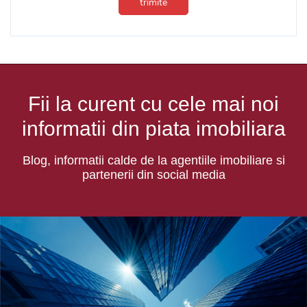
trimite
Fii la curent cu cele mai noi
informatii din piata imobiliara
Blog, informatii calde de la agentiile imobiliare si
partenerii din social media