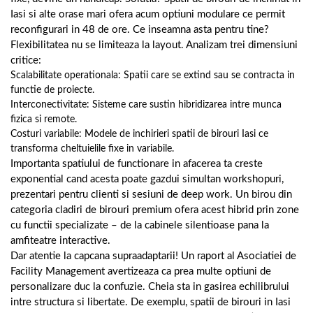
Iasi si alte orase mari ofera acum optiuni modulare ce permit
reconfigurari in 48 de ore. Ce inseamna asta pentru tine?
Flexibilitatea nu se limiteaza la layout. Analizam trei dimensiuni
critice:
Scalabilitate operationala: Spatii care se extind sau se contracta in
functie de proiecte.
Interconectivitate: Sisteme care sustin hibridizarea intre munca
fizica si remote.
Costuri variabile: Modele de inchirieri spatii de birouri Iasi ce
transforma cheltuielile fixe in variabile.
Importanta spatiului de functionare in afacerea ta creste
exponential cand acesta poate gazdui simultan workshopuri,
prezentari pentru clienti si sesiuni de deep work. Un birou din
categoria cladiri de birouri premium ofera acest hibrid prin zone
cu functii specializate – de la cabinele silentioase pana la
amfiteatre interactive.
Dar atentie la capcana supraadaptarii! Un raport al Asociatiei de
Facility Management avertizeaza ca prea multe optiuni de
personalizare duc la confuzie. Cheia sta in gasirea echilibrului
intre structura si libertate. De exemplu, spatii de birouri in Iasi