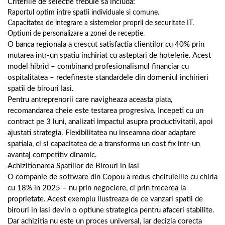
Criteriile de selectie trebuie sa includa:
Raportul optim intre spatii individuale si comune.
Capacitatea de integrare a sistemelor proprii de securitate IT.
Optiuni de personalizare a zonei de receptie.
O banca regionala a crescut satisfactia clientilor cu 40% prin
mutarea intr-un spatiu inchiriat cu asteptari de hotelerie. Acest
model hibrid – combinand profesionalismul financiar cu
ospitalitatea – redefineste standardele din domeniul inchirieri
spatii de birouri Iasi.
Pentru antreprenorii care navigheaza aceasta piata,
recomandarea cheie este testarea progresiva. Incepeti cu un
contract pe 3 luni, analizati impactul asupra productivitatii, apoi
ajustati strategia. Flexibilitatea nu inseamna doar adaptare
spatiala, ci si capacitatea de a transforma un cost fix intr-un
avantaj competitiv dinamic.
Achizitionarea Spatiilor de Birouri in Iasi
O companie de software din Copou a redus cheltuielile cu chiria
cu 18% in 2025 – nu prin negociere, ci prin trecerea la
proprietate. Acest exemplu ilustreaza de ce vanzari spatii de
birouri in Iasi devin o optiune strategica pentru afaceri stabilite.
Dar achizitia nu este un proces universal, iar decizia corecta