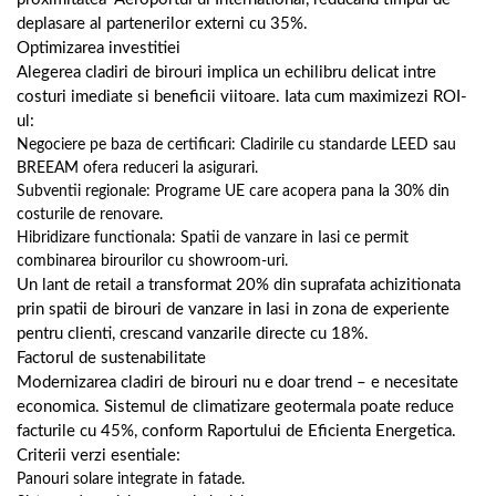
deplasare al partenerilor externi cu 35%.
Optimizarea investitiei
Alegerea cladiri de birouri implica un echilibru delicat intre
costuri imediate si beneficii viitoare. Iata cum maximizezi ROI-
ul:
Negociere pe baza de certificari: Cladirile cu standarde LEED sau
BREEAM ofera reduceri la asigurari.
Subventii regionale: Programe UE care acopera pana la 30% din
costurile de renovare.
Hibridizare functionala: Spatii de vanzare in Iasi ce permit
combinarea birourilor cu showroom-uri.
Un lant de retail a transformat 20% din suprafata achizitionata
prin spatii de birouri de vanzare in Iasi in zona de experiente
pentru clienti, crescand vanzarile directe cu 18%.
Factorul de sustenabilitate
Modernizarea cladiri de birouri nu e doar trend – e necesitate
economica. Sistemul de climatizare geotermala poate reduce
facturile cu 45%, conform Raportului de Eficienta Energetica.
Criterii verzi esentiale:
Panouri solare integrate in fatade.