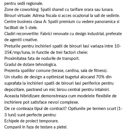
pentru sedii regionale.
Zone de coworking: Spatii shared cu tarifare orara sau lunara.
Birouri virtuale: Adresa fiscala si acces ocazional la sali de sedinte.
Centre business clasa A: Spatii premium cu vedere panoramica si
facilitati de 5 stele.
Cladiri reconvertite: Fabrici renovate cu design industrial, preferate
de agentii creative.
Preturile pentru inchirieri spatii de birouri Iasi variaza intre 10-
35€/mp/luna, in functie de trei factori cheie:
Proximitatea fata de nodurile de transport.
Gradul de dotare tehnologica.
Prezenta spatiilor comune (terase, cantina, sala de fitness).
Un studio de design a optimizat bugetul alocand 70% din
suprafata la inchirieri spatii de birouri Iasi periferice pentru
depozitare, pastrand un mic birou central pentru intalniri.
Aceasta hibridizare demonstreaza cum modelele flexibile de
inchiriere pot satisface nevoi complexe.
De ce conteaza tipul de contract? Optiunile pe termen scurt (1-
3 luni) sunt perfecte pentru:
Echipele de proiect temporare.
Companii in faza de testare a pietei.