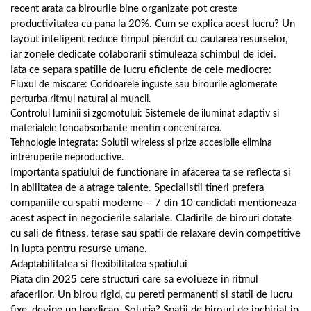
recent arata ca birourile bine organizate pot creste
productivitatea cu pana la 20%. Cum se explica acest lucru? Un
layout inteligent reduce timpul pierdut cu cautarea resurselor,
iar zonele dedicate colaborarii stimuleaza schimbul de idei.
Iata ce separa spatiile de lucru eficiente de cele mediocre:
Fluxul de miscare: Coridoarele inguste sau birourile aglomerate
perturba ritmul natural al muncii.
Controlul luminii si zgomotului: Sistemele de iluminat adaptiv si
materialele fonoabsorbante mentin concentrarea.
Tehnologie integrata: Solutii wireless si prize accesibile elimina
intreruperile neproductive.
Importanta spatiului de functionare in afacerea ta se reflecta si
in abilitatea de a atrage talente. Specialistii tineri prefera
companiile cu spatii moderne – 7 din 10 candidati mentioneaza
acest aspect in negocierile salariale. Cladirile de birouri dotate
cu sali de fitness, terase sau spatii de relaxare devin competitive
in lupta pentru resurse umane.
Adaptabilitatea si flexibilitatea spatiului
Piata din 2025 cere structuri care sa evolueze in ritmul
afacerilor. Un birou rigid, cu pereti permanenti si statii de lucru
fixe, devine un handicap. Solutia? Spatii de birouri de inchiriat in