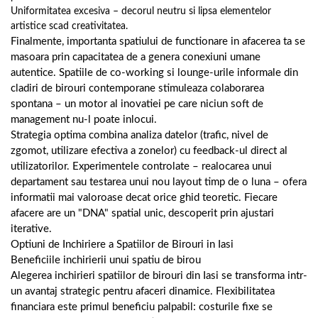
Uniformitatea excesiva – decorul neutru si lipsa elementelor
artistice scad creativitatea.
Finalmente, importanta spatiului de functionare in afacerea ta se
masoara prin capacitatea de a genera conexiuni umane
autentice. Spatiile de co-working si lounge-urile informale din
cladiri de birouri contemporane stimuleaza colaborarea
spontana – un motor al inovatiei pe care niciun soft de
management nu-l poate inlocui.
Strategia optima combina analiza datelor (trafic, nivel de
zgomot, utilizare efectiva a zonelor) cu feedback-ul direct al
utilizatorilor. Experimentele controlate – realocarea unui
departament sau testarea unui nou layout timp de o luna – ofera
informatii mai valoroase decat orice ghid teoretic. Fiecare
afacere are un "DNA" spatial unic, descoperit prin ajustari
iterative.
Optiuni de Inchiriere a Spatiilor de Birouri in Iasi
Beneficiile inchirierii unui spatiu de birou
Alegerea inchirieri spatiilor de birouri din Iasi se transforma intr-
un avantaj strategic pentru afaceri dinamice. Flexibilitatea
financiara este primul beneficiu palpabil: costurile fixe se