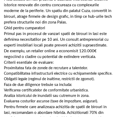
istorice renovate din centru concureaza cu complexurile
moderne de la periferie. Un spatiu din palatul Cuza, convertit in
birouri, atrage firmele de design grafic, in timp ce hub-urile tech
prefera structurile noi din zona Palas.
Ghid pentru cumparatori
Primul pas in procesul de vanzari spatii de birouri in Iasi este
definirea necesitatilor pe 10 ani. Un consult antreprenorial cu
experti imobiliari locali poate preveni achizitii supraestimate.
De exemplu, un retailer online a economisit 120.000€
negociind o cladire cu potential de extindere verticala.
Criterii esentiale de evaluare:
Proximitatea fata de zonele de recrutare a talentelor.
Compatibilitatea infrastructurii electrice cu echipamentele specifice.
Obligatii legale (regimul de inaltime, restrictii de zgomot).
Faza de due diligence trebuie sa includa:
Verificarea certificatelor de conformitate urbanistica.
Analiza istoricului de inundatii sau cutremure in zona.
Evaluarea costurilor ascunse (taxe de impozitare, asigurari).
Pentru firmele care analizeaza achizitia de spatii de birouri in
Iasi, recomandam o abordare hibrida. Achizitionati 70% din