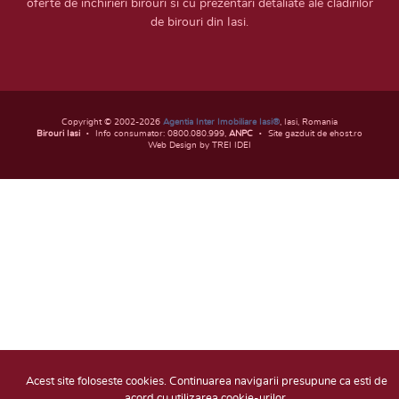
oferte de inchirieri birouri si cu prezentari detaliate ale cladirilor
de birouri din Iasi.
Copyright © 2002-2026
Agentia Inter Imobiliare Iasi®
, Iasi, Romania
Birouri Iasi
Info consumator: 0800.080.999,
ANPC
Site gazduit de ehost.ro
Web Design by TREI IDEI
Acest site foloseste cookies. Continuarea navigarii presupune ca esti de
acord cu utilizarea cookie-urilor.