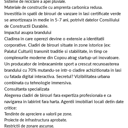
Sisteme de reciclare a apei pluviale.
Materiale de constructie cu amprenta carbonica redusa.
Investitia in spatii de birouri de vanzare in Iasi certificate verde
se amortizeaza in medie in 5-7 ani, potrivit datelor Consiliului
de Constructii Durabile.
Impactul asupra brandului
Cladirea in care operezi devine o extensie a identitatii
corporative. Cladiri de birouri situate in zone istorice (ex:
Palatul Culturii) transmit traditie si stabilitate, in timp ce
complexurile moderne din Copou atrag startup-uri inovatoare.
Un producator de imbracaminte sport a crescut recunoasterea
brandului cu 70% mutandu-se intr-o cladire achizitionata in Iasi
cu fatada digital interactiva. Secretul? Vizibilitatea urbana
combinata cu tehnologie immersiva.
Consultanta specializata
Alegerea cladiri de birouri fara expertiza profesionala e ca
navigarea in labirint fara harta. Agentii imobiliari locali detin date
critice:
Tendinte de apreciere a valorii pe zone.
Proiecte de infrastructura aprobate.
Restrictii de zonare ascunse.