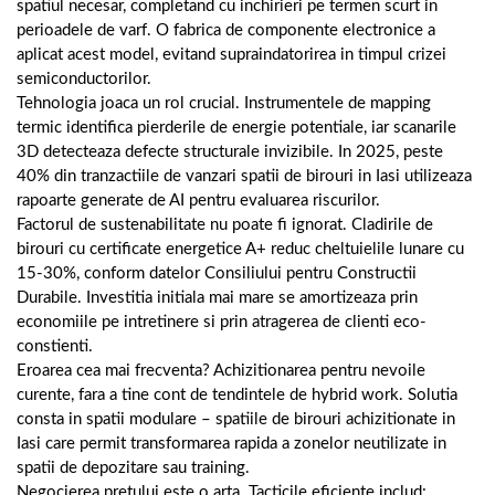
spatiul necesar, completand cu inchirieri pe termen scurt in
perioadele de varf. O fabrica de componente electronice a
aplicat acest model, evitand supraindatorirea in timpul crizei
semiconductorilor.
Tehnologia joaca un rol crucial. Instrumentele de mapping
termic identifica pierderile de energie potentiale, iar scanarile
3D detecteaza defecte structurale invizibile. In 2025, peste
40% din tranzactiile de vanzari spatii de birouri in Iasi utilizeaza
rapoarte generate de AI pentru evaluarea riscurilor.
Factorul de sustenabilitate nu poate fi ignorat. Cladirile de
birouri cu certificate energetice A+ reduc cheltuielile lunare cu
15-30%, conform datelor Consiliului pentru Constructii
Durabile. Investitia initiala mai mare se amortizeaza prin
economiile pe intretinere si prin atragerea de clienti eco-
constienti.
Eroarea cea mai frecventa? Achizitionarea pentru nevoile
curente, fara a tine cont de tendintele de hybrid work. Solutia
consta in spatii modulare – spatiile de birouri achizitionate in
Iasi care permit transformarea rapida a zonelor neutilizate in
spatii de depozitare sau training.
Negocierea pretului este o arta. Tacticile eficiente includ: