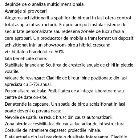
depinde de o analiza multidimensionala.
Avantaje si provocari
Alegerea achizitionarii a spatiilor de birouri in Iasi ofera control
total asupra infrastructurii. Proprietarii pot instala sisteme de
securitate personalizate sau redesena zonele de lucru fara a
cere aprobari. Un producator de mobila a transformat un depozit
achizitionat intr-un showroom-birou hibrid, crescand
vizibilitatea brandului cu 60%.
Iata beneficiile cheie:
Stabilitate financiara: Scutirea de cresterile anuale de chirii in pietele
volatile.
Valoare de revanzare: Cladirile de birouri bine pozitionate din Iasi
apreciaza cu 5-7% anual.
Personalizare radicala: Posibilitatea de a integra laboratoare sau
centre de date on-site.
Dar atentie la capcane. Un spatiu de birou achizitionat in Iasi
poate deveni o povara daca:
Nevoile de spatiu se reduc brusc din cauza automatizarii.
Zona pierde accesibilitatea din cauza lucrarilor de infrastructura.
Costurile de intretinere depasesc proiectiile initiale.
Piata actuala din Iasi prezinta o dualitate interesanta. Cladirile