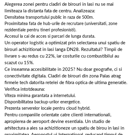
Alegerea zonei pentru cladiri de birouri in Iasi nu se mai
limiteaza la distanta fata de centru. Analizeaza:
Densitatea transportului public in raza de 500m.
Proximitatea fata de hub-urile de recrutare (universitati, zone
rezidentiale pentru tineri profesionisti).
Accesul la cai de acces si parcari de lunga durata.
Un operator logistic a optimizat prin selectarea unui spatiu de
birouri achizitionat in Iasi langa DN28. Rezultatul? Timpii de
livrare s-au redus cu 22%, iar costurile cu combustibilul au
scazut cu 15%.
Ce inseamna accesibilitate in 2025? Nu doar geografie, ci si
conectivitate digitala. Cladiri de birouri din zona Palas atrag
firmele tech datorita retelei de fibra optica de ultima generatie.
Verifica intotdeauna:
Viteza minima garantata a internetului.
Disponibilitatea backup-urilor energetice.
Prezenta serverelor locale pentru cloud hybrid.
Pentru companiile orientate catre clienti internationali,
apropierea de aeroport devine esentiala. Un studio de
arhitectura a ales sa achizitioneze un spatiu de birou in Iasi in
proximitatea Aeroportul ui International, reducand timpul de