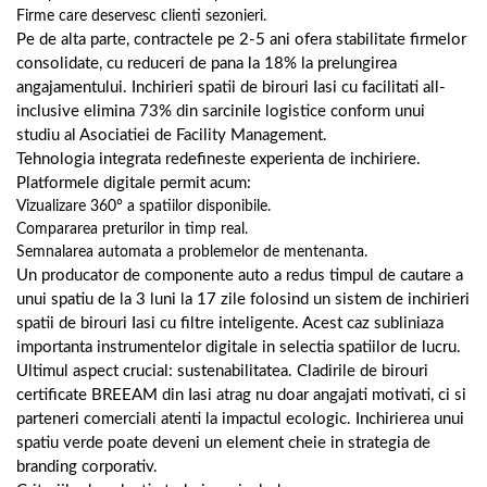
Firme care deservesc clienti sezonieri.
Pe de alta parte, contractele pe 2-5 ani ofera stabilitate firmelor
consolidate, cu reduceri de pana la 18% la prelungirea
angajamentului. Inchirieri spatii de birouri Iasi cu facilitati all-
inclusive elimina 73% din sarcinile logistice conform unui
studiu al Asociatiei de Facility Management.
Tehnologia integrata redefineste experienta de inchiriere.
Platformele digitale permit acum:
Vizualizare 360° a spatiilor disponibile.
Compararea preturilor in timp real.
Semnalarea automata a problemelor de mentenanta.
Un producator de componente auto a redus timpul de cautare a
unui spatiu de la 3 luni la 17 zile folosind un sistem de inchirieri
spatii de birouri Iasi cu filtre inteligente. Acest caz subliniaza
importanta instrumentelor digitale in selectia spatiilor de lucru.
Ultimul aspect crucial: sustenabilitatea. Cladirile de birouri
certificate BREEAM din Iasi atrag nu doar angajati motivati, ci si
parteneri comerciali atenti la impactul ecologic. Inchirierea unui
spatiu verde poate deveni un element cheie in strategia de
branding corporativ.