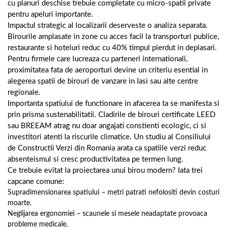
cu planuri deschise trebuie completate cu micro-spatii private
pentru apeluri importante.
Impactul strategic al localizarii deserveste o analiza separata.
Birourile amplasate in zone cu acces facil la transporturi publice,
restaurante si hoteluri reduc cu 40% timpul pierdut in deplasari.
Pentru firmele care lucreaza cu parteneri internationali,
proximitatea fata de aeroporturi devine un criteriu esential in
alegerea spatii de birouri de vanzare in Iasi sau alte centre
regionale.
Importanta spatiului de functionare in afacerea ta se manifesta si
prin prisma sustenabilitatii. Cladirile de birouri certificate LEED
sau BREEAM atrag nu doar angajati constienti ecologic, ci si
investitori atenti la riscurile climatice. Un studiu al Consiliului
de Constructii Verzi din Romania arata ca spatiile verzi reduc
absenteismul si cresc productivitatea pe termen lung.
Ce trebuie evitat la proiectarea unui birou modern? Iata trei
capcane comune:
Supradimensionarea spatiului – metri patrati nefolositi devin costuri
moarte.
Neglijarea ergonomiei – scaunele si mesele neadaptate provoaca
probleme medicale.