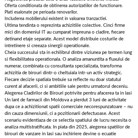
Oferta conditionata de obtinerea autorizatiilor de functionare.
Plati esalonate pe perioada renovarilor.
Includerea mobilierului existent in valoarea tranzactiei.
Ultima tendinta o reprezinta achizitiile colective. Cinci firme
mici din domeniul IT au cumparat impreuna o cladire, fiecare
detinand etaje separate. Acest model distribuie costurile de
intretinere si creeaza sinergii operationale.
Cheia succesului sta in echilibrul dintre viziunea pe termen lung
si flexibilitatea operationala. O analiza amanuntita a fluxului de
numerar, combinata cu consultanta specializata, transforma
achizitia de birouri dintr-o cheltuiala intr-un activ strategic.
Fiecare decizie spatiala trebuie sa reflecte nu doar statutul
curent al afacerii, ci si ambitiile sale pentru urmatorul deceniu.
Alegerea Cladirilor de Birouri potrivite pentru afacerea ta in Iasi
Un lant de farmacii din Moldova a pierdut 3 luni de activitate
dupa ce a achizitionat spatii comerciale necorespunzatoare – nu
din cauza dimensiunii, ci a pozitionarii defectuoase. Acest
scenariu evidentiaza de ce selectia spatiului de lucru necesita o
analiza multistratificata. In piata din 2025, alegerea spatiilor de
birouri de vanzare in Iasi sau inchiriere devine o ecuatie