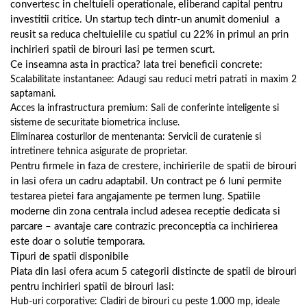
convertesc in cheltuieli operationale, eliberand capital pentru
investitii critice. Un startup tech dintr-un anumit domeniul a
reusit sa reduca cheltuielile cu spatiul cu 22% in primul an prin
inchirieri spatii de birouri Iasi pe termen scurt.
Ce inseamna asta in practica? Iata trei beneficii concrete:
Scalabilitate instantanee: Adaugi sau reduci metri patrati in maxim 2
saptamani.
Acces la infrastructura premium: Sali de conferinte inteligente si
sisteme de securitate biometrica incluse.
Eliminarea costurilor de mentenanta: Servicii de curatenie si
intretinere tehnica asigurate de proprietar.
Pentru firmele in faza de crestere, inchirierile de spatii de birouri
in Iasi ofera un cadru adaptabil. Un contract pe 6 luni permite
testarea pietei fara angajamente pe termen lung. Spatiile
moderne din zona centrala includ adesea receptie dedicata si
parcare – avantaje care contrazic preconceptia ca inchirierea
este doar o solutie temporara.
Tipuri de spatii disponibile
Piata din Iasi ofera acum 5 categorii distincte de spatii de birouri
pentru inchirieri spatii de birouri Iasi:
Hub-uri corporative: Cladiri de birouri cu peste 1.000 mp, ideale